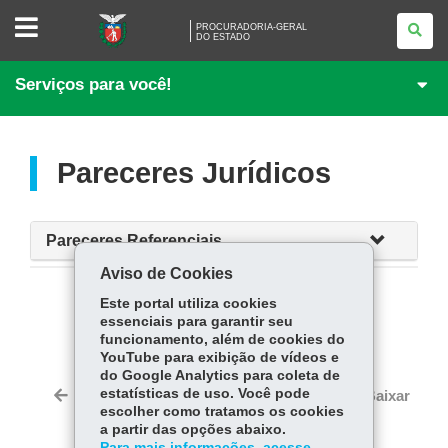
PROCURADORIA-
PROCURADORIA-GERAL
GERAL
DO ESTADO
<BR
/>DO
ESTADO
Serviços para você!
Pareceres Jurídicos
Pareceres Referenciais
Aviso de Cookies
Este portal utiliza cookies
COMPARTILHE:
essenciais para garantir seu
funcionamento, além de cookies do
Fa
W
YouTube para exibição de vídeos e
ce
ha
do Google Analytics para coleta de
Tw
bo
ts
estatísticas de uso. Você pode
Voltar
Início
Imprimir
Baixar
itt
escolher como tratamos os cookies
ok
Ap
er
a partir das opções abaixo.
p
Para mais informações, acesse