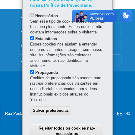
nossa Política de Privacidade.
Necessários
DENUNCIE CORRUPÇÃO
Sem esse tipo de cookie, nosso portal não
funciona plenamente. Esses cookies não
OUVIDORIA
coletam informações sobre o visitante.
Estatísticos
Esses cookies nos ajudam a entender
TRANSPARÊNCIA INSTITUCIONAL
como os visitantes interagem com nosso
site. As informações são coletadas
MAPA DO SITE
anonimamente, não identificam o
visitante.
Propaganda
Cookies de propaganda são usados para
Navegação
rastrear preferências dos visitantes em
nosso Portal relacionadas com vídeos
principal
institucionais exibidos através do
YouTube.
PROCURADORIA-GERAL DO ESTADO
Salvar preferências
Rua Paula Gomes, 145 - São Francisco
-
80510-070
-
Curitiba
-
PR
-
41
3281-6300
MAPA
Horário de atendimento: 8h30 a 12h e 13h30 a 18h
Rejeitar todos os cookies não-
necessários