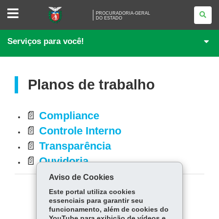
PROCURADORIA-
PROCURADORIA-GERAL
GERAL
DO ESTADO
<BR
/>DO
ESTADO
Serviços para você!
Planos de trabalho
📄
Compliance
📄
Controle Interno
📄
Transparência
📄
Ouvidoria
Aviso de Cookies
Este portal utiliza cookies
COMPARTILHE:
essenciais para garantir seu
funcionamento, além de cookies do
Fa
W
YouTube para exibição de vídeos e