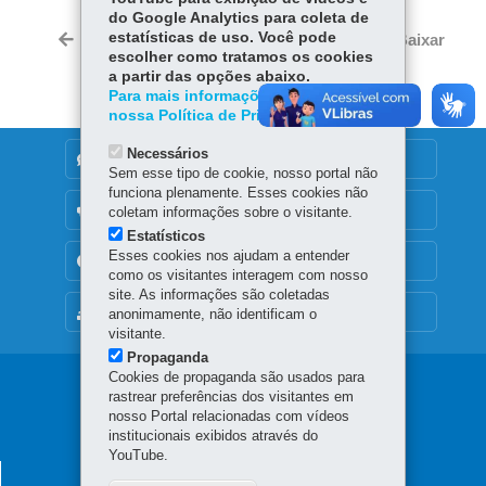
ce
ha
do Google Analytics para coleta de
Tw
bo
ts
estatísticas de uso. Você pode
Voltar
Início
Imprimir
Baixar
itt
escolher como tratamos os cookies
ok
Ap
er
a partir das opções abaixo.
p
Para mais informações, acesse
nossa Política de Privacidade.
Necessários
DENUNCIE CORRUPÇÃO
Sem esse tipo de cookie, nosso portal não
funciona plenamente. Esses cookies não
OUVIDORIA
coletam informações sobre o visitante.
Estatísticos
Esses cookies nos ajudam a entender
TRANSPARÊNCIA INSTITUCIONAL
como os visitantes interagem com nosso
site. As informações são coletadas
MAPA DO SITE
anonimamente, não identificam o
visitante.
Propaganda
Cookies de propaganda são usados para
Navegação
rastrear preferências dos visitantes em
nosso Portal relacionadas com vídeos
principal
institucionais exibidos através do
YouTube.
PROCURADORIA-GERAL DO ESTADO