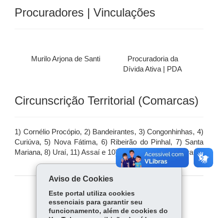
Procuradores | Vinculações
Murilo Arjona de Santi
Procuradoria da
Dívida Ativa | PDA
Circunscrição Territorial (Comarcas)
1) Cornélio Procópio, 2) Bandeirantes, 3) Congonhinhas, 4)
Curiúva, 5) Nova Fátima, 6) Ribeirão do Pinhal, 7) Santa
Mariana, 8) Uraí, 11) Assaí e 10) São Jerônimo da Serra.
Aviso de Cookies
Este portal utiliza cookies
COMPARTILHE:
essenciais para garantir seu
funcionamento, além de cookies do
Fa
W