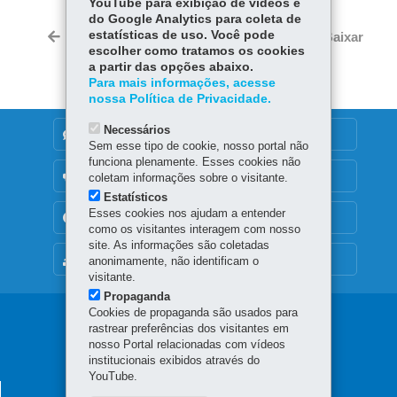
YouTube para exibição de vídeos e
ce
ha
do Google Analytics para coleta de
Tw
bo
ts
estatísticas de uso. Você pode
Voltar
Início
Imprimir
Baixar
itt
escolher como tratamos os cookies
ok
Ap
er
a partir das opções abaixo.
p
Para mais informações, acesse
nossa Política de Privacidade.
Necessários
DENUNCIE CORRUPÇÃO
Sem esse tipo de cookie, nosso portal não
funciona plenamente. Esses cookies não
OUVIDORIA
coletam informações sobre o visitante.
Estatísticos
Esses cookies nos ajudam a entender
TRANSPARÊNCIA INSTITUCIONAL
como os visitantes interagem com nosso
site. As informações são coletadas
MAPA DO SITE
anonimamente, não identificam o
visitante.
Propaganda
Cookies de propaganda são usados para
Navegação
rastrear preferências dos visitantes em
nosso Portal relacionadas com vídeos
principal
institucionais exibidos através do
YouTube.
PROCURADORIA-GERAL DO ESTADO