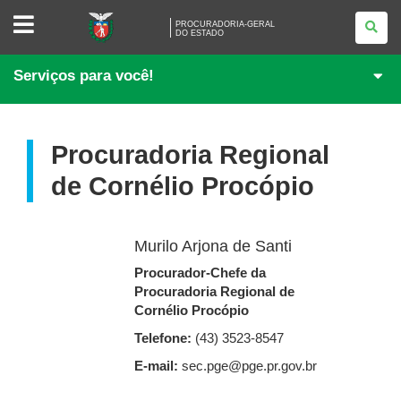
PROCURADORIA-
PROCURADORIA-GERAL
GERAL
DO ESTADO
<BR
/>DO
ESTADO
Serviços para você!
Procuradoria Regional
de Cornélio Procópio
Murilo Arjona de Santi
Procurador-Chefe da
Procuradoria Regional de
Cornélio Procópio
Telefone:
(43) 3523-8547
E-mail:
sec.pge@pge.pr.gov.br