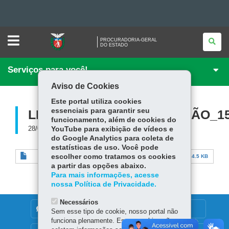
Ir
PROCURADORIA-
PROCURADORIA-GERAL
GERAL
DO ESTADO
<BR
para
Ir
/>DO
ESTADO
Serviços para você!
para
Ir
o
Aviso de Cookies
conteúdo
Mapa
para
a
Este portal utiliza cookies
navegação
do
a
essenciais para garantir seu
LISTA_VERIFIC_RESOLUÇÃO_15
funcionamento, além de cookies do
busca
site
28/08/2023
YouTube para exibição de vídeos e
do Google Analytics para coleta de
estatísticas de uso. Você pode
escolher como tratamos os cookies
Lista_Verific_Resolução_154_2023.doc
134.5 KB
a partir das opções abaixo.
Para mais informações, acesse
nossa Política de Privacidade.
Necessários
DENUNCIE CORRUPÇÃO
Sem esse tipo de cookie, nosso portal não
funciona plenamente. Esses cookies não