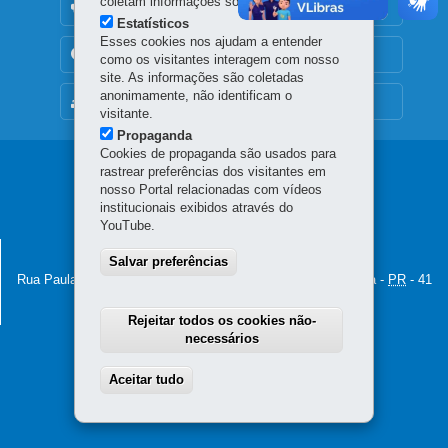
coletam informações sobre o visitante.
OUVIDORIA
Estatísticos
Esses cookies nos ajudam a entender
TRANSPARÊNCIA INSTITUCIONAL
como os visitantes interagem com nosso
site. As informações são coletadas
anonimamente, não identificam o
MAPA DO SITE
visitante.
Propaganda
Cookies de propaganda são usados para
Navegação
rastrear preferências dos visitantes em
nosso Portal relacionadas com vídeos
principal
institucionais exibidos através do
YouTube.
PROCURADORIA-GERAL DO ESTADO
Salvar preferências
Rua Paula Gomes, 145 - São Francisco
-
80510-070
-
Curitiba
-
PR
-
41
3281-6300
MAPA
Horário de atendimento: 8h30 a 12h e 13h30 a 18h
Rejeitar todos os cookies não-
necessários
Aceitar tudo
Withdraw consent